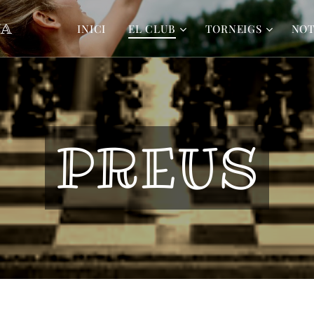
CA
INICI
EL CLUB
TORNEIGS
NOT
PREUS