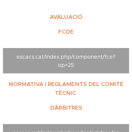
AVALUACIÓ
FCDE
escacs.cat/index.php/component/fce?
op=25
NORMATIVA I REGLAMENTS DEL COMITÈ
TÈCNIC
D´ÀRBITRES