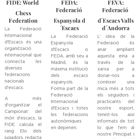
FIDE: World
FEDA;
FEVA:
Federació
Federació
Chess
Federation
Espanyola d
d´Escacs Valls
´Escacs
d´Andorra
La Federació
Internacional
La Federació
L' idea de la
d'Escacs és una
Espanyola
Federació és
organització
d'Escacs o
anar ampliant
internacional que
FEDA, amb seu a
aquesta eina a
connecta les
Madrid, és la
través de la
diverses
màxima institució
xarxa per a
federacions
dels escacs
donar-nos a
nacionals
espanyols.
conèixer una
d'escacs.
Forma part de la
mica més a tots
Federació
els seguidors i
A més
Internacional
practicants del
d'organitzar el
d'Escacs i totes
nostre esport,
Campionat del
les federacions
tenint-los així
món d'escacs, la
autonòmiques
informats de tot
FIDE calcula el
en depenen.
lo que fem al
rang Elo dels
nostre Principat i
jugadors, redacta