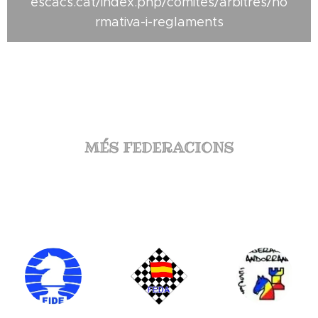
escacs.cat/index.php/comites/arbitres/no
rmativa-i-reglaments
MÉS FEDERACIONS