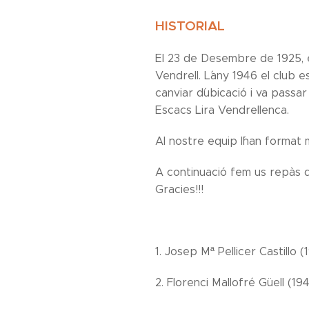
HISTORIAL
El 23 de Desembre de 1925, e
Vendrell. L´any 1946 el club e
canviar d´ubicació i va passa
Escacs Lira Vendrellenca.
Al nostre equip l´han format 
A continuació fem us repàs de
Gracies!!!
1. Josep Mª Pellicer Castillo 
2. Florenci Mallofré Güell (19