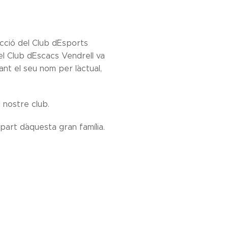
cció del Club d´Esports
el Club d´Escacs Vendrell va
nt el seu nom per l´actual,
 nostre club.
part d´aquesta gran família.