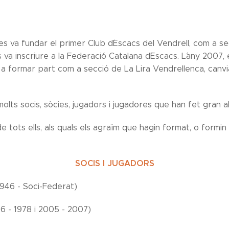
s va fundar el primer Club d´Escacs del Vendrell, com a se
s va inscriure a la Federació Catalana d´Escacs. L´any 2007, 
r a formar part com a secció de La Lira Vendrellenca, canvia
molts socis, sòcies, jugadors i jugadores que han fet gran al
 tots ells, als quals els agraïm que hagin format, o formin 
SOCIS I JUGADORS
(1946 - Soci-Federat)
46 - 1978 i 2005 - 2007)