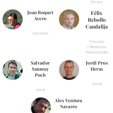
Escacs
Joan Boquet
Félix
Acero
Rebollo
Candalija
Secretari
Tresorer
/ Relacions
Institucionals
Salvador
Jordi Pros
Saumoy
Heras
Poch
Vocal
Vocal
Alex Ventura
Navarro