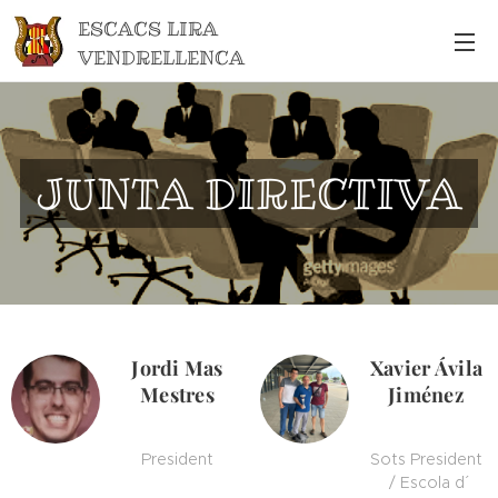
ESCACS LIRA
VENDRELLENCA
JUNTA DIRECTIVA
Jordi Mas
Xavier Ávila
Mestres
Jiménez
President
Sots President
/ Escola d´