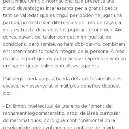
pel Comitè Olímpic Internacional que presenta una
munió d´avantatges interessants per a grans i petits,
tant se val l´edat que es tingui per poder-ne jugar una
partida, no existeixen diferències per raó de raça i, a
més, es tracta d´una activitat popular i econòmica. Així,
doncs, davant del tauler competim en igualtat de
condicions, però també, no hem d´oblidar-ho, combinem
entreteniment i formació integral de la persona. A més
es l´únic esport que es pot practicar i aprendre amb un
ordinador i jugar online amb altres jugadors.
Psicòlegs i pedagogs, a banda dels professionals dels
escacs, han assenyalat el múltiples beneficis d´aquest
joc:
- En l´àmbit intel·lectual, és una eina de foment del
raonament logicomatemàtic, propi de l´àrea curricular
de matemàtiques, però igualment fonamental en la
resolució de qualsevol mena de conflicte de la vida