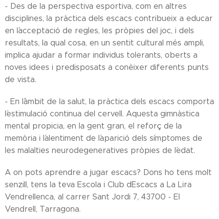
- Des de la perspectiva esportiva, com en altres
disciplines, la pràctica dels escacs contribueix a educar
en l´acceptació de regles, les pròpies del joc, i dels
resultats, la qual cosa, en un sentit cultural més ampli,
implica ajudar a formar individus tolerants, oberts a
noves idees i predisposats a conèixer diferents punts
de vista.
- En l´àmbit de la salut, la pràctica dels escacs comporta
l´estimulació continua del cervell. Aquesta gimnàstica
mental propicia, en la gent gran, el reforç de la
memòria i l´alentiment de l´aparició dels símptomes de
les malalties neurodegeneratives pròpies de l´edat.
A on pots aprendre a jugar escacs? Dons ho tens molt
senzill, tens la teva Escola i Club d´Escacs a La Lira
Vendrellenca, al carrer Sant Jordi 7, 43700 - El
Vendrell, Tarragona.