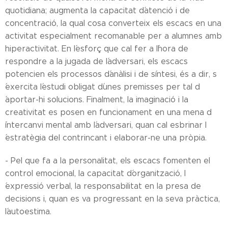
quotidiana; augmenta la capacitat d´atenció i de
concentració, la qual cosa converteix els escacs en una
activitat especialment recomanable per a alumnes amb
hiperactivitat. En l´esforç que cal fer a l´hora de
respondre a la jugada de l´adversari, els escacs
potencien els processos d´anàlisi i de síntesi, és a dir, s
´exercita l´estudi obligat d´unes premisses per tal d
´aportar-hi solucions. Finalment, la imaginació i la
creativitat es posen en funcionament en una mena d
´intercanvi mental amb l´adversari, quan cal esbrinar l
´estratègia del contrincant i elaborar-ne una pròpia.
- Pel que fa a la personalitat, els escacs fomenten el
control emocional, la capacitat d´organització, l
´expressió verbal, la responsabilitat en la presa de
decisions i, quan es va progressant en la seva pràctica,
l´autoestima.