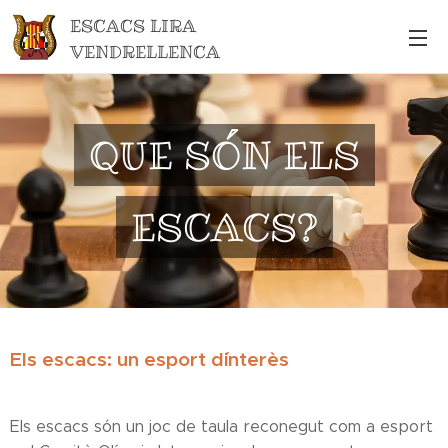
ESCACS LIRA
VENDRELLENCA
QUE SÓN ELS
ESCACS?
Els escacs: un esport d´interès
Els escacs són un joc de taula reconegut com a esport