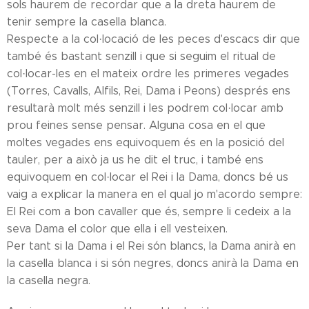
sols haurem de recordar que a la dreta haurem de
tenir sempre la casella blanca.
Respecte a la col·locació de les peces d'escacs dir que
també és bastant senzill i que si seguim el ritual de
col·locar-les en el mateix ordre les primeres vegades
(Torres, Cavalls, Alfils, Rei, Dama i Peons) després ens
resultarà molt més senzill i les podrem col·locar amb
prou feines sense pensar. Alguna cosa en el que
moltes vegades ens equivoquem és en la posició del
tauler, per a això ja us he dit el truc, i també ens
equivoquem en col·locar el Rei i la Dama, doncs bé us
vaig a explicar la manera en el qual jo m'acordo sempre:
El Rei com a bon cavaller que és, sempre li cedeix a la
seva Dama el color que ella i ell vesteixen.
Per tant si la Dama i el Rei són blancs, la Dama anirà en
la casella blanca i si són negres, doncs anirà la Dama en
la casella negra.