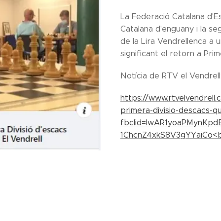
La Federació Catalana d'Es
Catalana d'enguany i la s
de la Lira Vendrellenca a u
significant el retorn a Pr
Notícia de RTV el Vendrell
https://www.rtvelvendrell.c
primera-divisio-descacs-q
fbclid=IwAR1yoaPMynKp
1ChcnZ4xkS8V3gYYaiCo<