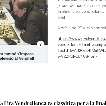
ja que de nou les taules v
finalment els vendrellencs
rival.
Notícia de RTV el Vendrell
https://www.rtvelvendrell.c
vendrellenca-tambe-simpos
fbclid=IwAR20sE4R3ahWI
wVZZRdIvxBl1U8<br>
a Lira Vendrellenca es classifica per a la fin