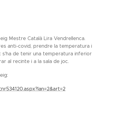
eig Mestre Català Lira Vendrellenca.
es anti-covid, prendre la temperatura i
c s'ha de tenir una temperatura inferior
rar al recinte i a la sala de joc.
eig:
/tnr534120.aspx?lan=2&art=2