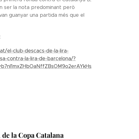
an ser la nota predominant però
 van guanyar una partida més que el
:
at/el-club-descacs-de-la-lira-
a-contra-la-lira-de-barcelona/?
Ivb7nI1mxZHbOaNffZBsOM9o2erAYkHs
al de la Copa Catalana