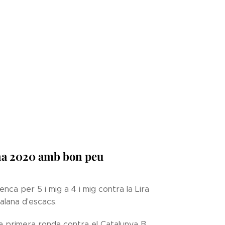
ana 2020 amb bon peu
enca per 5 i mig a 4 i mig contra la Lira
talana d'escacs.
a primera ronda contra el Catalunya B,