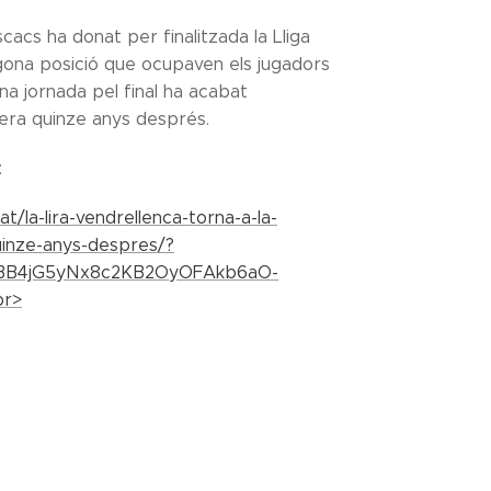
cacs ha donat per finalitzada la Lliga
egona posició que ocupaven els jugadors
na jornada pel final ha acabat
imera quinze anys després.
:
at/la-lira-vendrellenca-torna-a-la-
uinze-anys-despres/?
dBB4jG5yNx8c2KB2OyOFAkb6aO-
br>