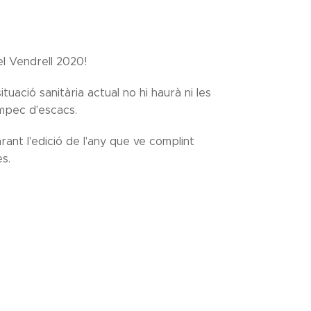
el Vendrell 2020!
tuació sanitària actual no hi haurà ni les
lampec d'escacs.
nt l'edició de l'any que ve complint
es.