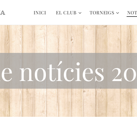
CA
INICI
EL CLUB
TORNEIGS
NOT
e notícies 2