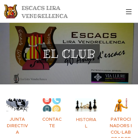
ESCACS LIRA
VENDRELLENCA
EL CLUB
JUNTA
CONTAC
PATROCI
HISTORIA
DIRECTIV
TE
NADORS I
L
A
COL·LAB